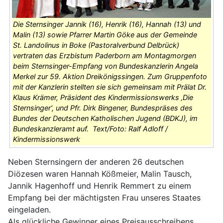
Die Sternsinger Jannik (16), Henrik (16), Hannah (13) und
Malin (13) sowie Pfarrer Martin Göke aus der Gemeinde
St. Landolinus in Boke (Pastoralverbund Delbrück)
vertraten das Erzbistum Paderborn am Montagmorgen
beim Sternsinger-Empfang von Bundeskanzlerin Angela
Merkel zur 59. Aktion Dreikönigssingen. Zum Gruppenfoto
mit der Kanzlerin stellten sie sich gemeinsam mit Prälat Dr.
Klaus Krämer, Präsident des Kindermissionswerks ‚Die
Sternsinger‘, und Pfr. Dirk Bingener, Bundespräses des
Bundes der Deutschen Katholischen Jugend (BDKJ), im
Bundeskanzleramt auf. Text/Foto: Ralf Adloff /
Kindermissionswerk
Neben Sternsingern der anderen 26 deutschen
Diözesen waren Hannah Kößmeier, Malin Tausch,
Jannik Hagenhoff und Henrik Remmert zu einem
Empfang bei der mächtigsten Frau unseres Staates
eingeladen.
Als glückliche Gewinner eines Preisausschreibens