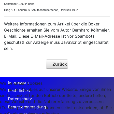
September 1992 in Boke,
Hrsg.: St. Landolinus-Schützenbruderschaft, Delbrück 1992
Weitere Informationen zum Artikel über die Boker
Geschichte erhalten Sie vom Autor
Bernhard Kößmeier.
E-Mail:
Diese E-Mail-Adresse ist vor Spambots
geschützt! Zur Anzeige muss JavaScript eingeschaltet
sein.
Zurück
Impressum
Wir benutzen Cookies
Wir nutzen Cookies auf unserer Website. Einige von ihnen
Rechtliches
sind essenziell für den Betrieb der Seite, andere helfen,
Datenschutz
diese Website und die Nutzererfahrung zu verbessern
Benutzeranmeldung
(Tracking Cookies). Sie können selbst entscheiden, ob Sie
die Cookies zulassen möchten.