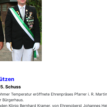
hützen
35. Schuss
mer Temperatur eröffnete Ehrenpräses Pfarrer i. R. Mart
r Bürgerhaus.
den König Bernhard Kramer, von Ehrenoberst Johannes Hel