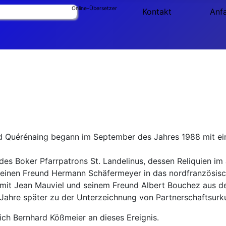
Online-Übersetzer
Kontakt
Anf
d Quérénaing begann im September des Jahres 1988 mit ei
des Boker Pfarrpatrons St. Landelinus, dessen Reliquien i
seinen Freund Hermann Schäfermeyer in das nordfranzösisc
er mit Jean Mauviel und seinem Freund Albert Bouchez au
i Jahre später zu der Unterzeichnung von Partnerschaftsur
ich Bernhard Kößmeier an dieses Ereignis.