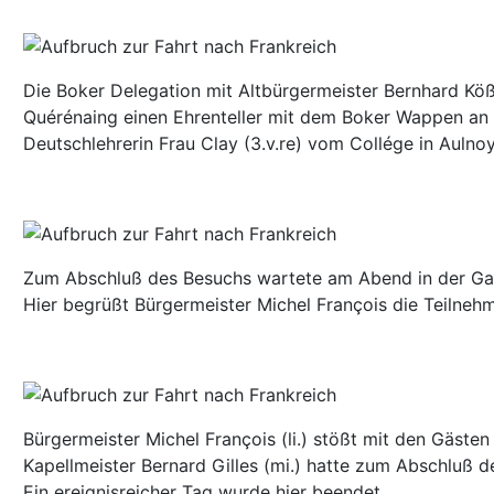
Die Boker Delegation mit Altbürgermeister Bernhard Kößm
Quérénaing einen Ehrenteller mit dem Boker Wappen an de
Deutschlehrerin Frau Clay (3.v.re) vom Collége in Aulno
Zum Abschluß des Besuchs wartete am Abend in der Gas
Hier begrüßt Bürgermeister Michel François die Teilne
Bürgermeister Michel François (li.) stößt mit den Gäst
Kapellmeister Bernard Gilles (mi.) hatte zum Abschluß d
Ein ereignisreicher Tag wurde hier beendet.