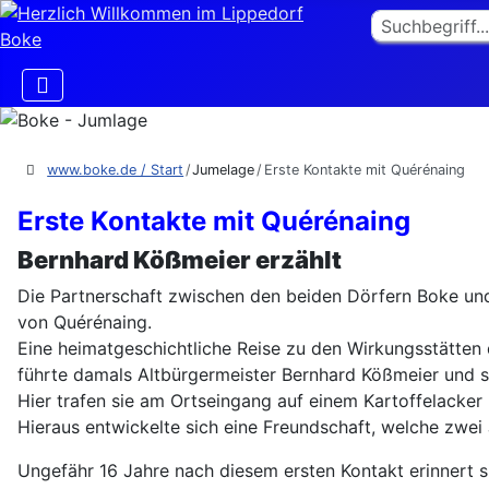
Suchen
www.boke.de / Start
Jumelage
Erste Kontakte mit Quérénaing
Erste Kontakte mit Quérénaing
Bernhard Kößmeier erzählt
Die Partnerschaft zwischen den beiden Dörfern Boke un
von Quérénaing.
Eine heimatgeschichtliche Reise zu den Wirkungsstätten 
führte damals Altbürgermeister Bernhard Kößmeier und 
Hier trafen sie am Ortseingang auf einem Kartoffelack
Hieraus entwickelte sich eine Freundschaft, welche zwe
Ungefähr 16 Jahre nach diesem ersten Kontakt erinnert s