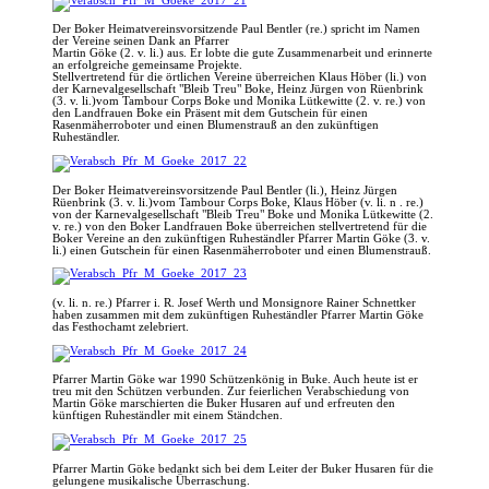
Der Boker Heimatvereinsvorsitzende Paul Bentler (re.) spricht im Namen
der Vereine seinen Dank an Pfarrer
Martin Göke (2. v. li.) aus. Er lobte die gute Zusammenarbeit und erinnerte
an erfolgreiche gemeinsame Projekte.
Stellvertretend für die örtlichen Vereine überreichen Klaus Höber (li.) von
der Karnevalgesellschaft "Bleib Treu" Boke, Heinz Jürgen von Rüenbrink
(3. v. li.)vom Tambour Corps Boke und Monika Lütkewitte (2. v. re.) von
den Landfrauen Boke ein Präsent mit dem Gutschein für einen
Rasenmäherroboter und einen Blumenstrauß an den zukünftigen
Ruheständler.
Der Boker Heimatvereinsvorsitzende Paul Bentler (li.), Heinz Jürgen
Rüenbrink (3. v. li.)vom Tambour Corps Boke, Klaus Höber (v. li. n . re.)
von der Karnevalgesellschaft "Bleib Treu" Boke und Monika Lütkewitte (2.
v. re.) von den Boker Landfrauen Boke überreichen stellvertretend für die
Boker Vereine an den zukünftigen Ruheständler Pfarrer Martin Göke (3. v.
li.) einen Gutschein für einen Rasenmäherroboter und einen Blumenstrauß.
(v. li. n. re.) Pfarrer i. R. Josef Werth und Monsignore Rainer Schnettker
haben zusammen mit dem zukünftigen Ruheständler Pfarrer Martin Göke
das Festhochamt zelebriert.
Pfarrer Martin Göke war 1990 Schützenkönig in Buke. Auch heute ist er
treu mit den Schützen verbunden. Zur feierlichen Verabschiedung von
Martin Göke marschierten die Buker Husaren auf und erfreuten den
künftigen Ruheständler mit einem Ständchen.
Pfarrer Martin Göke bedankt sich bei dem Leiter der Buker Husaren für die
gelungene musikalische Überraschung.