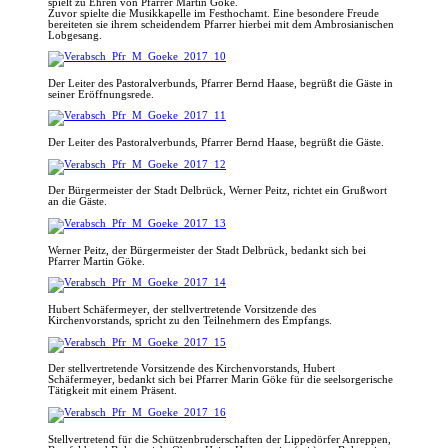
spielt zu Ehren von Pfarrer Martin Göke.
Zuvor spielte die Musikkapelle im Festhochamt. Eine besondere Freude
bereiteten sie ihrem scheidendem Pfarrer hierbei mit dem Ambrosianischen
Lobgesang.
Der Leiter des Pastoralverbunds, Pfarrer Bernd Haase, begrüßt die Gäste in
seiner Eröffnungsrede.
Der Leiter des Pastoralverbunds, Pfarrer Bernd Haase, begrüßt die Gäste.
Der Bürgermeister der Stadt Delbrück, Werner Peitz, richtet ein Grußwort
an die Gäste.
Werner Peitz, der Bürgermeister der Stadt Delbrück, bedankt sich bei
Pfarrer Martin Göke.
Hubert Schäfermeyer, der stellvertretende Vorsitzende des
Kirchenvorstands, spricht zu den Teilnehmern des Empfangs.
Der stellvertretende Vorsitzende des Kirchenvorstands, Hubert
Schäfermeyer, bedankt sich bei Pfarrer Marin Göke für die seelsorgerische
Tätigkeit mit einem Präsent.
Stellvertretend für die Schützenbruderschaften der Lippedörfer Anreppen,