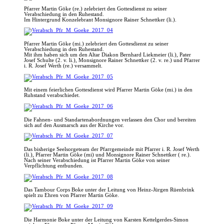
Pfarrer Martin Göke (re.) zelebriert den Gottesdienst zu seiner
Verabschiedung in den Ruhestand.
Im Hintergrund Konzelebrant Monsignore Rainer Schnettker (li.).
Pfarrer Martin Göke (mi.) zelebriert den Gottesdienst zu seiner
Verabschiedung in den Ruhestand.
Mit ihm haben sich um den Altar Diakon Bernhard Liekmeier (li.), Pater
Josef Schulte (2. v. li.), Monsignore Rainer Schnettker (2. v. re.) und Pfarrer
i. R. Josef Werth (re.) versammelt.
Mit einem feierlichen Gottesdienst wird Pfarrer Martin Göke (mi.) in den
Ruhstand verabschiedet.
Die Fahnen- und Standartenabordnungen verlassen den Chor und bereiten
sich auf den Ausmarsch aus der Kirche vor.
Das bisherige Seelsorgeteam der Pfarrgemeinde mit Pfarrer i. R. Josef Werth
(li.), Pfarrer Martin Göke (mi) und Monsignore Rainer Schnettker ( re.).
Nach seiner Verabschiedung ist Pfarrer Martin Göke von seiner
Verpflichtung entbunden.
Das Tambour Corps Boke unter der Leitung von Heinz-Jürgen Rüenbrink
spielt zu Ehren von Pfarrer Martin Göke.
Die Harmonie Boke unter der Leitung von Karsten Kettelgerdes-Simon