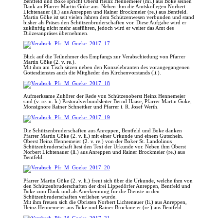
Bentfeld und Boke spricht Oberst Heinz Hennemeier (mi.) aus Boke seinen
Dank an Pfarrer Martin Göke aus. Neben ihm die Amtskollegen Norbert
Lichtenauer (li.) aus Anreppen und Rainer Brockmeier (re.) aus Bentfeld.
Martin Göke ist seit vielen Jahren dem Schützenwesen verbunden und stand
bisher als Präses den Schützenbruderschaften vor. Diese Aufgabe wird er
zukünftig nicht mehr ausführen, jedoch wird er weiter das Amt des
Diözesanpräses übernehmen.
Blick auf die Teilnehmer des Empfangs zur Verabschiedung von Pfarrer
Martin Göke (2. v. re.).
Mit ihm am Tisch sitzen neben den Konzelebranten des vorangegangenen
Gottesdienstes auch die Mitglieder des Kirchenvorstands (li.).
Aufmerksame Zuhörer der Rede von Schützenoberst Heinz Hennemeier
sind (v. re. n. li.) Pastoralverbundsleiter Bernd Haase, Pfarrer Martin Göke,
Monsignore Rainer Schnettker und Pfarrer i. R. Josef Werth.
Die Schützenbruderschaften aus Anreppen, Bentfeld und Boke danken
Pfarrer Martin Göke (2. v. li.) mit einer Urkunde und einem Gutschein.
Oberst Heinz Hennemeier (2. v. re.) von der Boker St. Landolinus
Schützenbruderschaft liest den Text der Urkunde vor. Neben ihm Oberst
Norbert Lichtenauer (li.) aus Anreppen und Rainer Brockmeier (re.) aus
Bentfeld.
Pfarrer Martin Göke (2. v. li.) freut sich über die Urkunde, welche ihm von
den Schützenbruderschaften der drei Lippedörfer Anreppen, Bentfeld und
Boke zum Dank und als Anerkennung für die Dienste in den
Schützenbruderschaften verliehen wurde.
Mit ihm freuen sich die Obristen Norbert Lichtenauer (li.) aus Anreppen,
Heinz Hennemeier aus Boke und Rainer Brockmeier (re.) aus Bentfeld.