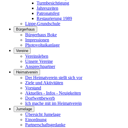
Turmbesichtigung
Jahreszeiten
Patronatsfest
Restaurierung 1989
Lippe-Grundschule
Bürgerhaus
Bürgerhaus Boke
Impressionen
Photovoltaikanlage
Vereine
Vereinsleben
Unsere Vereine
Ansprechpartner
Heimatverein
Der Heimatverein stellt sich vor
Ziele und Aktivitäten
Vorstand
Aktuelles - Infos - Neuigkeiten
Dorfwettbewerb
Ich mache mit im Heimatverein
Jumelage
Übersicht Jumelage
Einordnung
Partnerschaftsgedanke