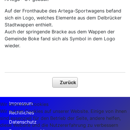
Auf der Fronthaube des Artega-Sportwagens befand
sich ein Logo, welches Elemente aus dem Delbrücker
Stadtwappen enthielt.
Auch der springende Bracke aus dem Wappen der
Gemeinde Boke fand sich als Symbol in dem Logo
wieder.
Zurück
Impressum
Wir benutzen Cookies
Wir nutzen Cookies auf unserer Website. Einige von ihnen
Rechtliches
sind essenziell für den Betrieb der Seite, andere helfen,
Datenschutz
diese Website und die Nutzererfahrung zu verbessern