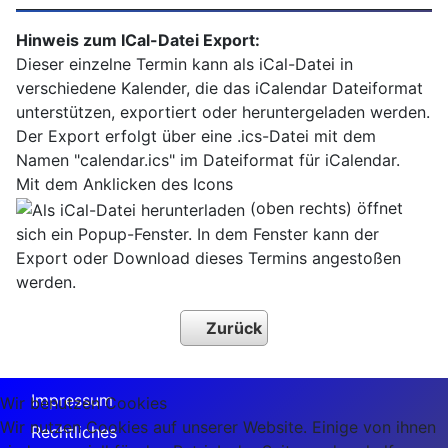
Hinweis zum ICal-Datei Export:
Dieser einzelne Termin kann als iCal-Datei in
verschiedene Kalender, die das iCalendar Dateiformat
unterstützen, exportiert oder heruntergeladen werden.
Der Export erfolgt über eine .ics-Datei mit dem
Namen "calendar.ics" im Dateiformat für iCalendar.
Mit dem Anklicken des Icons
(oben rechts) öffnet
sich ein Popup-Fenster. In dem Fenster kann der
Export oder Download dieses Termins angestoßen
werden.
Zurück
Impressum
Wir benutzen Cookies
Wir nutzen Cookies auf unserer Website. Einige von ihnen
Rechtliches