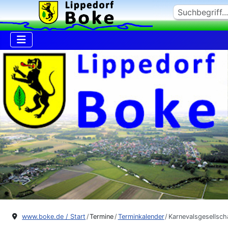
Suchen
www.boke.de / Start
Termine
Terminkalender
Karnevalsgesellsch