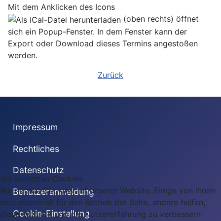
Mit dem Anklicken des Icons
(oben rechts) öffnet
sich ein Popup-Fenster. In dem Fenster kann der
Export oder Download dieses Termins angestoßen
werden.
Zurück
Impressum
Rechtliches
Datenschutz
Wir benutzen Cookies
Wir nutzen Cookies auf unserer Website. Einige von ihnen
Benutzeranmeldung
sind essenziell für den Betrieb der Seite, andere helfen,
Cookie-Einstellung
diese Website und die Nutzererfahrung zu verbessern