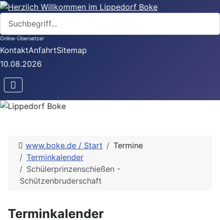
Suchen
Online-Übersetzer
Kontakt
Anfahrt
Sitemap
10.08.2026
www.boke.de / Start
Termine
Terminkalender
Schülerprinzenschießen -
Schützenbruderschaft
Terminkalender